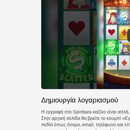
Δημιουργία λογαριασμού
Η εγγραφή στο Spinbara καζίνο είναι απλή,
Στην αρχική σελίδα θα βρείτε το κουμπί «Ε
πεδία όπως όνομα, email, τηλέφωνο και επ