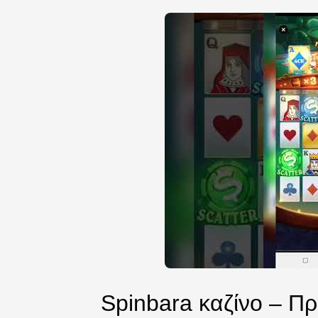
Spinbara καζίνο – Πρ