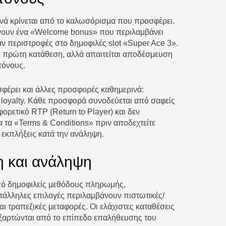
νά κρίνεται από το καλωσόρισμα που προσφέρει.
βάνουν ένα «Welcome bonus» που περιλαμβάνει
ν περιστροφές στο δημοφιλές slot «Super Ace 3».
ν πρώτη κατάθεση, αλλά απαιτείται αποδέσμευση
πόνους.
φέρει και άλλες προσφορές καθημερινά:
 loyalty. Κάθε προσφορά συνοδεύεται από σαφείς
φορετικό RTP (Return to Player) και δεν
 τα «Terms & Conditions» πριν αποδεχτείτε
εκπλήξεις κατά την ανάληψη.
η και ανάληψη
από δημοφιλείς μεθόδους πληρωμής,
τάλληλες επιλογές περιλαμβάνουν πιστωτικές/
και τραπεζικές μεταφορές. Οι ελάχιστες καταθέσεις
εξαρτώνται από το επίπεδο επαλήθευσης του