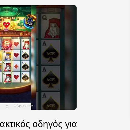
ακτικός οδηγός για