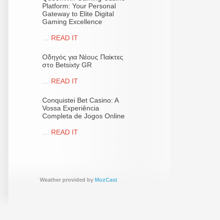
Platform: Your Personal
Gateway to Elite Digital
Gaming Excellence
…
READ IT
Οδηγός για Νέους Παίκτες
στο Betsixty GR
…
READ IT
Conquistei Bet Casino: A
Vossa Experiência
Completa de Jogos Online
…
READ IT
Weather provided by
MozCast