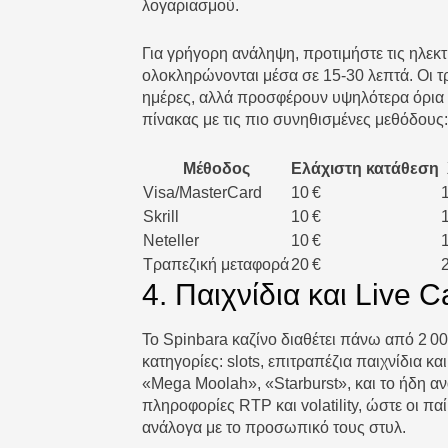
λογαριασμού.
Για γρήγορη ανάληψη, προτιμήστε τις ηλε
ολοκληρώνονται μέσα σε 15‑30 λεπτά. Οι τ
ημέρες, αλλά προσφέρουν υψηλότερα όρια 
πίνακας με τις πιο συνηθισμένες μεθόδους:
Μέθοδος
Ελάχιστη κατάθεση
Visa/MasterCard
10 €
Skrill
10 €
Neteller
10 €
Τραπεζική μεταφορά
20 €
4. Παιχνίδια και Live C
Το Spinbara καζίνο διαθέτει πάνω από 2 000
κατηγορίες: slots, επιτραπέζια παιχνίδια κα
«Mega Moolah», «Starburst», και το ήδη αν
πληροφορίες RTP και volatility, ώστε οι π
ανάλογα με το προσωπικό τους στυλ.