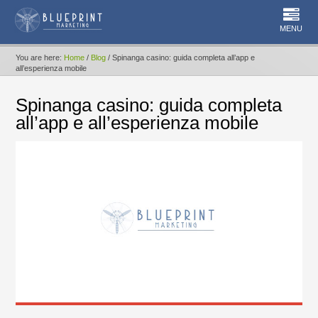
MENU
You are here:
Home
/
Blog
/
Spinanga casino: guida completa all’app e
all’esperienza mobile
Spinanga casino: guida completa
all’app e all’esperienza mobile