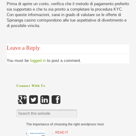
Prima di aprire un conto, verifica che il metodo di pagamento preferito
sia supportato e che tu sia pronto a completare la procedura KYC.
Con queste informazioni, sarai in grado di valutare se le offerte di
Spinanga casino corrispondono alle tue aspettative di divertimento e
di possibile vincita.
Leave a Reply
You must be
logged in
to post a comment.
Connect With Us
The importance of choosing the right wordpress host
…
READ IT