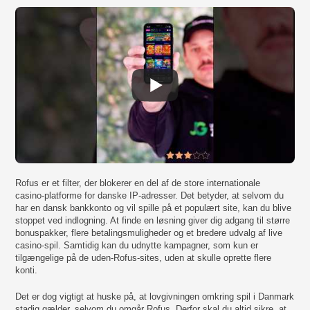
Rofus er et filter, der blokerer en del af de store internationale
casino‑platforme for danske IP‑adresser. Det betyder, at selvom du
har en dansk bankkonto og vil spille på et populært site, kan du blive
stoppet ved indlogning. At finde en løsning giver dig adgang til større
bonuspakker, flere betalingsmuligheder og et bredere udvalg af live
casino‑spil. Samtidig kan du udnytte kampagner, som kun er
tilgængelige på de uden‑Rofus‑sites, uden at skulle oprette flere
konti.
Det er dog vigtigt at huske på, at lovgivningen omkring spil i Danmark
stadig gælder, selvom du omgår Rofus. Derfor skal du altid sikre, at