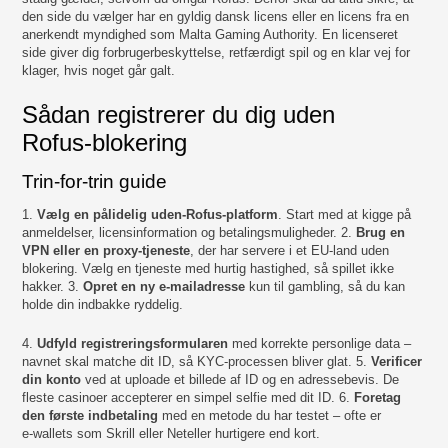
den side du vælger har en gyldig dansk licens eller en licens fra en
anerkendt myndighed som Malta Gaming Authority. En licenseret
side giver dig forbrugerbeskyttelse, retfærdigt spil og en klar vej for
klager, hvis noget går galt.
Sådan registrerer du dig uden
Rofus‑blokering
Trin‑for‑trin guide
1.
Vælg en pålidelig uden‑Rofus‑platform
. Start med at kigge på
anmeldelser, licensinformation og betalingsmuligheder. 2.
Brug en
VPN eller en proxy‑tjeneste
, der har servere i et EU‑land uden
blokering. Vælg en tjeneste med hurtig hastighed, så spillet ikke
hakker. 3.
Opret en ny e‑mailadresse
kun til gambling, så du kan
holde din indbakke ryddelig.
4.
Udfyld registreringsformularen
med korrekte personlige data –
navnet skal matche dit ID, så KYC‑processen bliver glat. 5.
Verificer
din konto
ved at uploade et billede af ID og en adressebevis. De
fleste casinoer accepterer en simpel selfie med dit ID. 6.
Foretag
den første indbetaling
med en metode du har testet – ofte er
e‑wallets som Skrill eller Neteller hurtigere end kort.