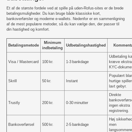
Et af de største fordele ved at spille på uden‑Rofus‑sites er de brede
betalingsmuligheder. Du kan bruge både klassiske kort,
bankoverførsler og moderne e‑wallets. Nedenfor er en sammenligning
af de mest populære metoder, så du kan vælge den, der passer til
din hastighed og komfort.
Minimum
Betalingsmetode
Udbetalingshastighed
Komment
indbetaling
Udbetaling k
Visa / Mastercard
100 kr.
1‑3 bankdage
kræve ekstra
KYC‑dokumen
Populært bla
Skrill
50 kr.
Instant
hurtige spille
lavt gebyr.
Direkte
bankoverførs
Trustly
200 kr.
0‑30 minutter
ingen ekstra
registrering.
Høj sikkerhe
Bankoverførsel
500 kr.
2‑5 bankdage
men
langsommere