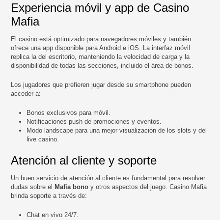
Experiencia móvil y app de Casino
Mafia
El casino está optimizado para navegadores móviles y también
ofrece una app disponible para Android e iOS. La interfaz móvil
replica la del escritorio, manteniendo la velocidad de carga y la
disponibilidad de todas las secciones, incluido el área de bonos.
Los jugadores que prefieren jugar desde su smartphone pueden
acceder a:
Bonos exclusivos para móvil.
Notificaciones push de promociones y eventos.
Modo landscape para una mejor visualización de los slots y del
live casino.
Atención al cliente y soporte
Un buen servicio de atención al cliente es fundamental para resolver
dudas sobre el
Mafia bono
y otros aspectos del juego. Casino Mafia
brinda soporte a través de:
Chat en vivo 24/7.