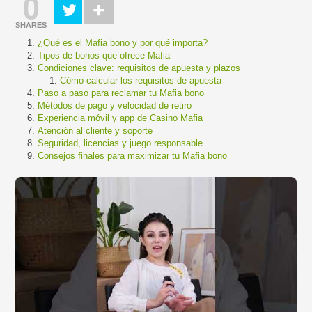
0
SHARES
¿Qué es el Mafia bono y por qué importa?
Tipos de bonos que ofrece Mafia
Condiciones clave: requisitos de apuesta y plazos
Cómo calcular los requisitos de apuesta
Paso a paso para reclamar tu Mafia bono
Métodos de pago y velocidad de retiro
Experiencia móvil y app de Casino Mafia
Atención al cliente y soporte
Seguridad, licencias y juego responsable
Consejos finales para maximizar tu Mafia bono