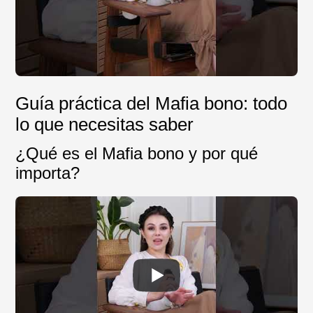
Guía práctica del Mafia bono: todo
lo que necesitas saber
¿Qué es el Mafia bono y por qué
importa?