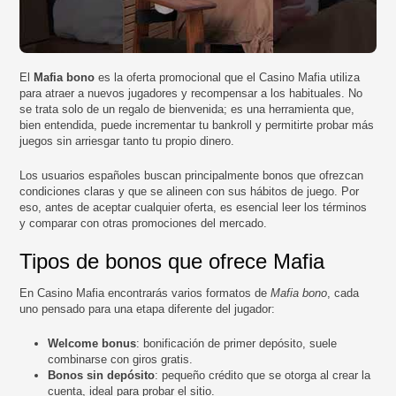
El
Mafia bono
es la oferta promocional que el Casino Mafia utiliza
para atraer a nuevos jugadores y recompensar a los habituales. No
se trata solo de un regalo de bienvenida; es una herramienta que,
bien entendida, puede incrementar tu bankroll y permitirte probar más
juegos sin arriesgar tanto tu propio dinero.
Los usuarios españoles buscan principalmente bonos que ofrezcan
condiciones claras y que se alineen con sus hábitos de juego. Por
eso, antes de aceptar cualquier oferta, es esencial leer los términos
y comparar con otras promociones del mercado.
Tipos de bonos que ofrece Mafia
En Casino Mafia encontrarás varios formatos de
Mafia bono
, cada
uno pensado para una etapa diferente del jugador:
Welcome bonus
: bonificación de primer depósito, suele
combinarse con giros gratis.
Bonos sin depósito
: pequeño crédito que se otorga al crear la
cuenta, ideal para probar el sitio.