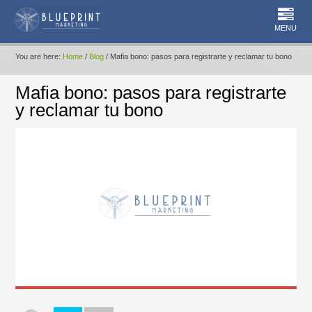
MENU
You are here:
Home
/
Blog
/
Mafia bono: pasos para registrarte y reclamar tu bono
Mafia bono: pasos para registrarte
y reclamar tu bono