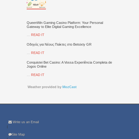
QueenWin Gaming Casino Platform: Your Personal
Gateway to Elite Digital Gaming Excellence
…
READ IT
Οδηγός για Νέους Παίκτες στο Betsixty GR
…
READ IT
Conquistei Bet Casino: A Vossa Experiência Completa de
Jogos Online
…
READ IT
Weather provided by
MozCast
Write us an Email
|
Site Map
|