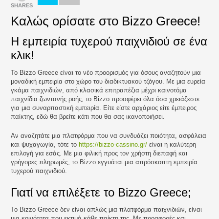
SHARES
Καλώς ορίσατε στο Bizzo Greece!
Η εμπειρία τυχερού παιχνιδιού σε ένα
κλικ!
Το Bizzo Greece είναι το νέο προορισμός για όσους αναζητούν μια
μοναδική εμπειρία στο χώρο του διαδικτυακού τζόγου. Με μια ευρεία
γκάμα παιχνιδιών, από κλασικά επιτραπέζια μέχρι καινοτόμα
παιχνίδια ζωντανής ροής, το Bizzo προσφέρει όλα όσα χρειάζεστε
για μια συναρπαστική εμπειρία. Είτε είστε αρχάριος είτε έμπειρος
παίκτης, εδώ θα βρείτε κάτι που θα σας ικανοποιήσει.
Αν αναζητάτε μια πλατφόρμα που να συνδυάζει ποιότητα, ασφάλεια
και ψυχαγωγία, τότε το
https://bizzo-cassino.gr/
είναι η καλύτερη
επιλογή για εσάς. Με μια φιλική προς τον χρήστη διεπαφή και
γρήγορες πληρωμές, το Bizzo εγγυάται μια απρόσκοπτη εμπειρία
τυχερού παιχνιδιού.
Γιατί να επιλέξετε το Bizzo Greece;
Το Bizzo Greece δεν είναι απλώς μια πλατφόρμα παιχνιδιών, είναι
μια κοινότητα που εκτιμά κάθε παίκτη της. Με προσφορές και