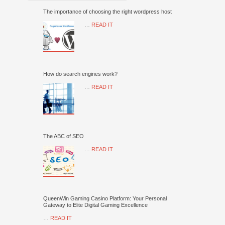
The importance of choosing the right wordpress host
…
READ IT
How do search engines work?
…
READ IT
The ABC of SEO
…
READ IT
QueenWin Gaming Casino Platform: Your Personal
Gateway to Elite Digital Gaming Excellence
…
READ IT