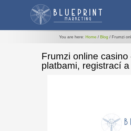
You are here:
Home
/
Blog
/
Frumzi onli
Frumzi online casino
platbami, registrací a