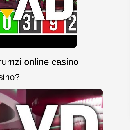
rumzi online casino
sino?