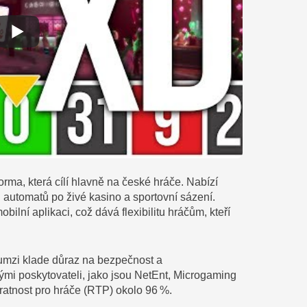
orma, která cílí hlavně na české hráče. Nabízí
h automatů po živé kasino a sportovní sázení.
ilní aplikaci, což dává flexibilitu hráčům, kteří
rumzi klade důraz na bezpečnost a
ými poskytovateli, jako jsou NetEnt, Microgaming
ratnost pro hráče (RTP) okolo 96 %.