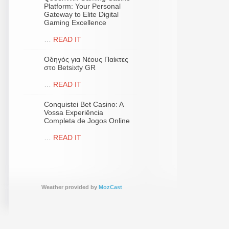
Platform: Your Personal
Gateway to Elite Digital
Gaming Excellence
…
READ IT
Οδηγός για Νέους Παίκτες
στο Betsixty GR
…
READ IT
Conquistei Bet Casino: A
Vossa Experiência
Completa de Jogos Online
…
READ IT
Weather provided by
MozCast