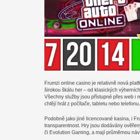
Frumzi online casino je relativně nová platf
širokou škálu her – od klasických výherníc
Všechny služby jsou přístupné přes web i mob
chtějí hrát z počítače, tabletu nebo telefonu.
Podobně jako jiné licencované kasina, i F
transparentnost. Hry jsou dodávány ověřen
či Evolution Gaming, a mají průměrnou náv