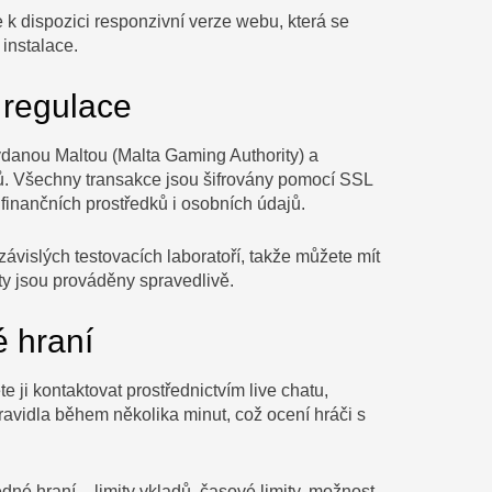
je k dispozici responzivní verze webu, která se
 instalace.
 regulace
ydanou Maltou (Malta Gaming Authority) a
ů. Všechny transakce jsou šifrovány pomocí SSL
 finančních prostředků i osobních údajů.
vislých testovacích laboratoří, takže můžete mít
ty jsou prováděny spravedlivě.
 hraní
 ji kontaktovat prostřednictvím live chatu,
ravidla během několika minut, což ocení hráči s
né hraní – limity vkladů, časové limity, možnost