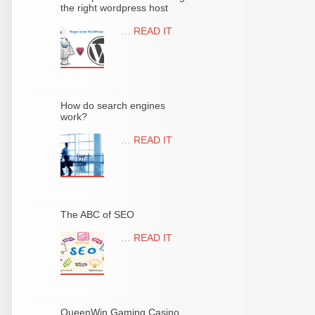
the right wordpress host
…
READ IT
How do search engines
work?
…
READ IT
The ABC of SEO
…
READ IT
QueenWin Gaming Casino