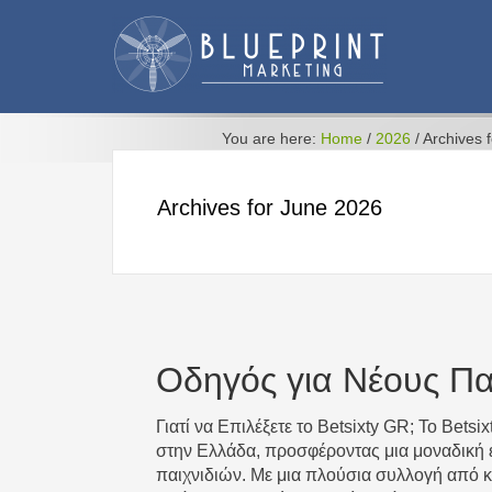
You are here:
Home
/
2026
/
Archives 
Archives for June 2026
Οδηγός για Νέους Παί
Γιατί να Επιλέξετε το Betsixty GR; Το Betsi
στην Ελλάδα, προσφέροντας μια μοναδική ε
παιχνιδιών. Με μια πλούσια συλλογή από κ