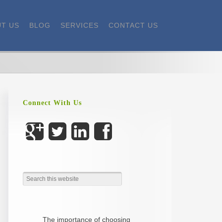
T US
BLOG
SERVICES
CONTACT US
Connect With Us
The importance of choosing