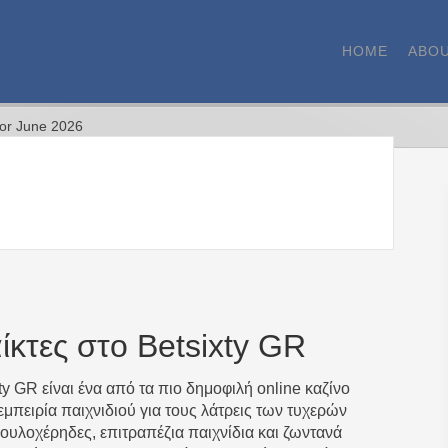
HOME
ABOU
for June 2026
κτες στο Betsixty GR
xty GR είναι ένα από τα πιο δημοφιλή online καζίνο
μπειρία παιχνιδιού για τους λάτρεις των τυχερών
ουλοχέρηδες, επιτραπέζια παιχνίδια και ζωντανά