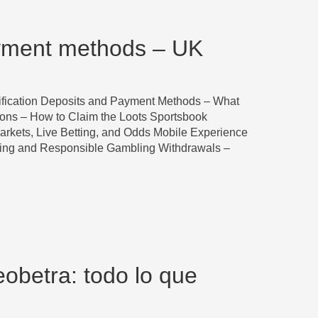
yment methods – UK
erification Deposits and Payment Methods – What
ns – How to Claim the Loots Sportsbook
arkets, Live Betting, and Odds Mobile Experience
nsing and Responsible Gambling Withdrawals –
obetra: todo lo que