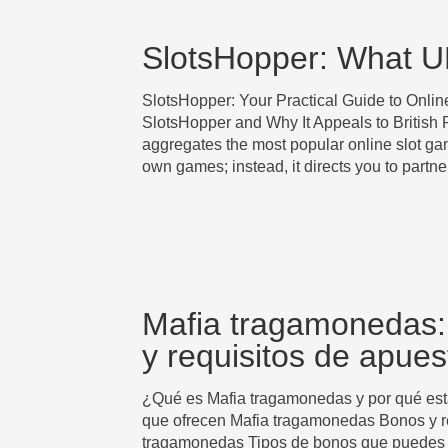
SlotsHopper: What U
SlotsHopper: Your Practical Guide to Onlin
SlotsHopper and Why It Appeals to British P
aggregates the most popular online slot gam
own games; instead, it directs you to partn
Mafia tragamonedas:
y requisitos de apues
¿Qué es Mafia tragamonedas y por qué está
que ofrecen Mafia tragamonedas Bonos y re
tragamonedas Tipos de bonos que puedes e